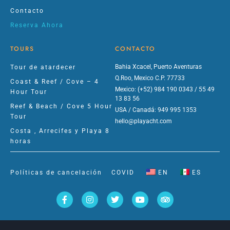
Contacto
Reserva Ahora
TOURS
CONTACTO
Bahia Xcacel, Puerto Aventuras
Tour de atardecer
Q.Roo, Mexico C.P. 77733
Coast & Reef / Cove – 4
Mexico: (+52) 984 190 0343 / 55 49
Hour Tour
13 83 56
Reef & Beach / Cove 5 Hour
USA / Canadá: 949 995 1353
Tour
hello@playacht.com
Costa , Arrecifes y Playa 8
horas
Políticas de cancelación
COVID
EN
ES