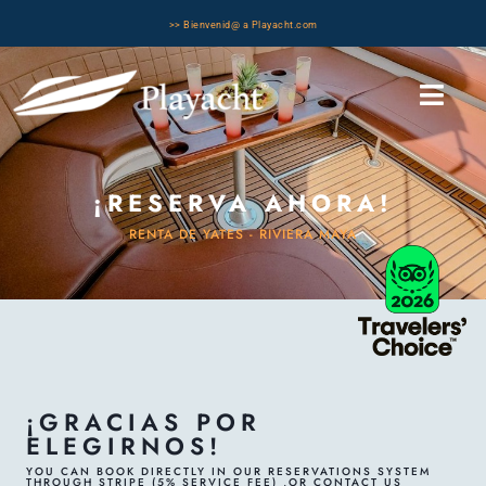
>> Bienvenid@ a Playacht.com
¡RESERVA AHORA!
RENTA DE YATES - RIVIERA MAYA
¡GRACIAS POR
ELEGIRNOS!
YOU CAN BOOK DIRECTLY IN OUR RESERVATIONS SYSTEM
THROUGH STRIPE (5% SERVICE FEE) ,OR CONTACT US